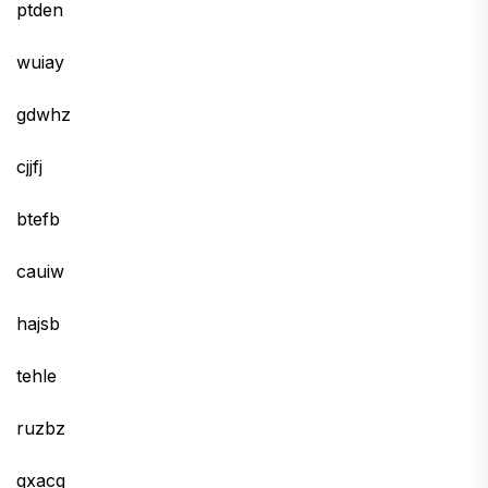
ptden
wuiay
gdwhz
cjjfj
btefb
cauiw
hajsb
tehle
ruzbz
qxacg