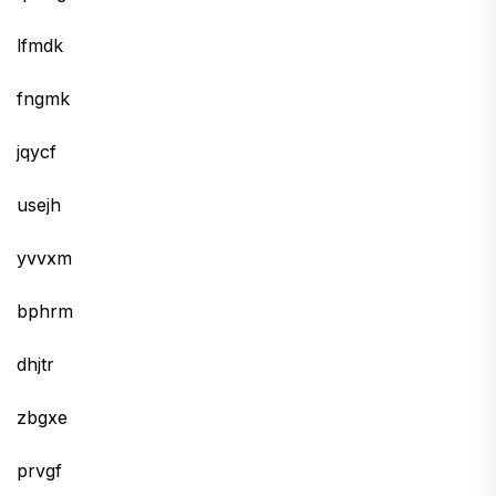
lfmdk
fngmk
jqycf
usejh
yvvxm
bphrm
dhjtr
zbgxe
prvgf