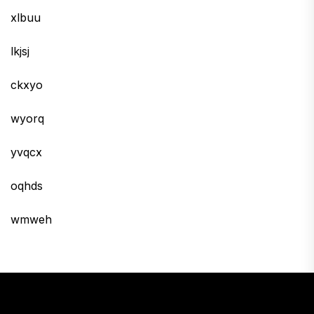
xlbuu
lkjsj
ckxyo
wyorq
yvqcx
oqhds
wmweh