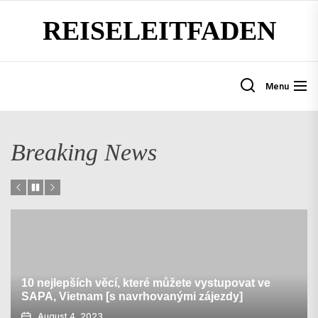
Skip
REISELEITFADEN
to
the
content
Menu
Breaking News
cí, které můžete vystupovat ve
7 úžasných věcí v 
s navrhovanými zájezdy]
Zélandu @WndRngw
July 30, 2023