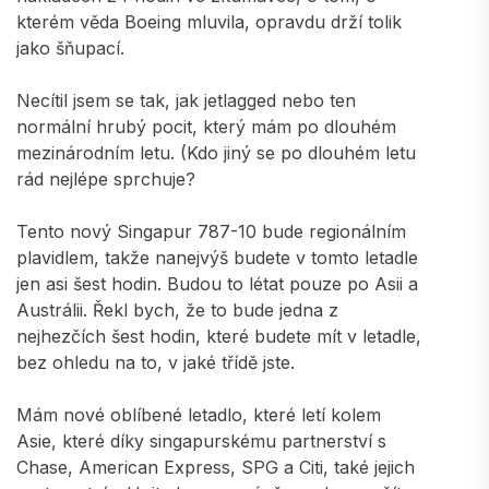
kterém věda Boeing mluvila, opravdu drží tolik
jako šňupací.
Necítil jsem se tak, jak jetlagged nebo ten
normální hrubý pocit, který mám po dlouhém
mezinárodním letu. (Kdo jiný se po dlouhém letu
rád nejlépe sprchuje?
Tento nový Singapur 787-10 bude regionálním
plavidlem, takže nanejvýš budete v tomto letadle
jen asi šest hodin. Budou to létat pouze po Asii a
Austrálii. Řekl bych, že to bude jedna z
nejhezčích šest hodin, které budete mít v letadle,
bez ohledu na to, v jaké třídě jste.
Mám nové oblíbené letadlo, které letí kolem
Asie, které díky singapurskému partnerství s
Chase, American Express, SPG a Citi, také jejich