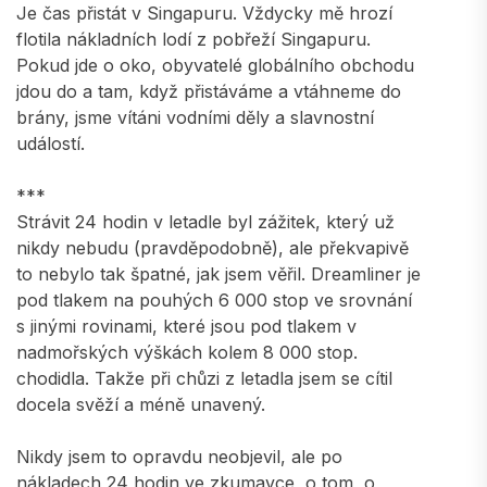
Je čas přistát v Singapuru. Vždycky mě hrozí
flotila nákladních lodí z pobřeží Singapuru.
Pokud jde o oko, obyvatelé globálního obchodu
jdou do a tam, když přistáváme a vtáhneme do
brány, jsme vítáni vodními děly a slavnostní
událostí.
***
Strávit 24 hodin v letadle byl zážitek, který už
nikdy nebudu (pravděpodobně), ale překvapivě
to nebylo tak špatné, jak jsem věřil. Dreamliner je
pod tlakem na pouhých 6 000 stop ve srovnání
s jinými rovinami, které jsou pod tlakem v
nadmořských výškách kolem 8 000 stop.
chodidla. Takže při chůzi z letadla jsem se cítil
docela svěží a méně unavený.
Nikdy jsem to opravdu neobjevil, ale po
nákladech 24 hodin ve zkumavce, o tom, o