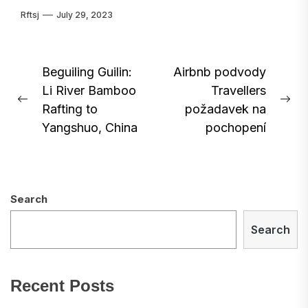
Rftsj
July 29, 2023
Post
Beguiling Guilin:
Airbnb podvody
Li River Bamboo
Travellers
navigation
Previous
Ne
Rafting to
požadavek na
post:
pos
Yangshuo, China
pochopení
Search
Search
Recent Posts