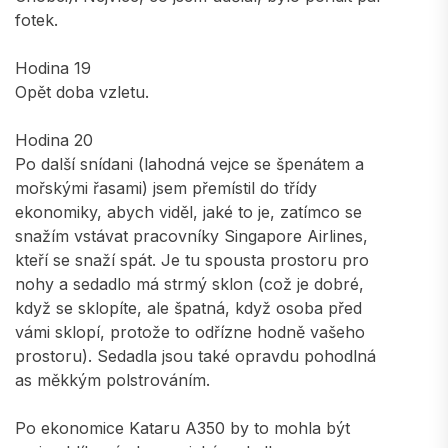
fotek.
Hodina 19
Opět doba vzletu.
Hodina 20
Po další snídani (lahodná vejce se špenátem a
mořskými řasami) jsem přemístil do třídy
ekonomiky, abych viděl, jaké to je, zatímco se
snažím vstávat pracovníky Singapore Airlines,
kteří se snaží spát. Je tu spousta prostoru pro
nohy a sedadlo má strmý sklon (což je dobré,
když se sklopíte, ale špatná, když osoba před
vámi sklopí, protože to odřízne hodně vašeho
prostoru). Sedadla jsou také opravdu pohodlná
as měkkým polstrováním.
Po ekonomice Kataru A350 by to mohla být