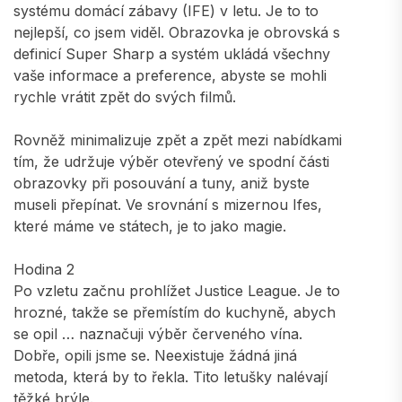
systému domácí zábavy (IFE) v letu. Je to to
nejlepší, co jsem viděl. Obrazovka je obrovská s
definicí Super Sharp a systém ukládá všechny
vaše informace a preference, abyste se mohli
rychle vrátit zpět do svých filmů.
Rovněž minimalizuje zpět a zpět mezi nabídkami
tím, že udržuje výběr otevřený ve spodní části
obrazovky při posouvání a tuny, aniž byste
museli přepínat. Ve srovnání s mizernou Ifes,
které máme ve státech, je to jako magie.
Hodina 2
Po vzletu začnu prohlížet Justice League. Je to
hrozné, takže se přemístím do kuchyně, abych
se opil … naznačuji výběr červeného vína.
Dobře, opili jsme se. Neexistuje žádná jiná
metoda, která by to řekla. Tito letušky nalévají
těžké brýle.