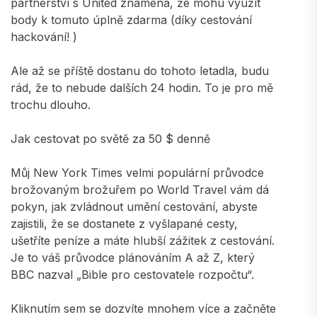
partnerství s United znamená, že mohu využít
body k tomuto úplně zdarma (díky cestování
hackování! )
Ale až se příště dostanu do tohoto letadla, budu
rád, že to nebude dalších 24 hodin. To je pro mě
trochu dlouho.
Jak cestovat po světě za 50 $ denně
Můj New York Times velmi populární průvodce
brožovaným brožuřem po World Travel vám dá
pokyn, jak zvládnout umění cestování, abyste
zajistili, že se dostanete z vyšlapané cesty,
ušetříte peníze a máte hlubší zážitek z cestování.
Je to váš průvodce plánováním A až Z, který
BBC nazval „Bible pro cestovatele rozpočtu“.
Kliknutím sem se dozvíte mnohem více a začněte