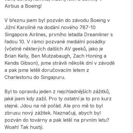
Airbus a Boeing!
V březnu jsem byl pozván do závodu Boeing v
Jižní Karolíně na dodání nového 787-10
Singapore Airlines, prvního letadla Dreamliner s
řadou 10. V rámci pozvané mediální posádky
(včetně některých dalších AV geeků, jako je
Brian Kelly, Ben Mutzabaugh, Zach Honing a
Kendis Gibson), jsme strávili několik dní v závodě
a pak jsme letěli doručovacím letem z
Charlestonu do Singapuru.
Byl to opravdu jeden z nejchladnějších zážitků,
jaké jsem kdy zažil. Pro ty ostatní je to pro kurz
stejné. Jdou na ně pořád. Ale pro mě to byl
zbrusu nový zážitek. Naznačuji, abych byl
pozván do továrny a pak letěl na prvním letu?
Woah! Tak hustý.