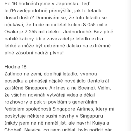
Po 16 hodinách jsme v Japonsku. Teď
teďPravděpodobně přemýšlíte, jak to letadlo
dosud došlo? Domnívám se, že toto letadlo se
očekává, že bude moci létat kolem 8 055 mil a
Osaka je 7 255 mil daleko. Jednoduché: Bez plně
nabité kabiny lidí a zavazadel je letadlo extra
lehké a může být extrémně daleko na extrémně
plné zásobní nádrži plynu!
Hodina 18
Zatímco na zemi, doplňují letadlo, vypnou
posádku a přinášejí nějaké nové jídlo (tentokrát
zajištěné Singapore Airlines a ne Boeing). Vidím,
že všichni novináři vytvářejí videa a dělají
rozhovory a pak si povídám s generálním
ředitelem společnosti Singapore Airlines, který mi
poskytuje některé sushi návrhy v Singapuru
(nikdy jsem na ně neměl jíst, ale navrhl Kuiiya a
Chobei). Nejvíce, co jsem udělal, bylo pořídit pár