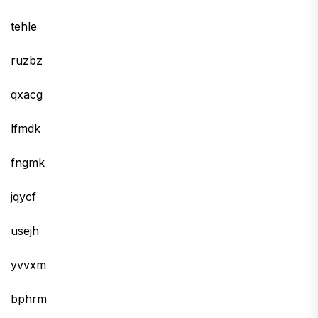
tehle
ruzbz
qxacg
lfmdk
fngmk
jqycf
usejh
yvvxm
bphrm