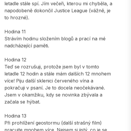
letadle stále spí. Jím večeři, kterou mi chyběla, a
napodobeně dokončil Justice League (vážně, je
to hrozné).
Hodina 11
Strávím hodinu složením blogů a prací na mé
nadcházející paměti.
Hodina 12
Teď se rozrušuji, protože jsem byl v tomto
letadle 12 hodin a stále mám dalších 12 mnohem
více! Piju další sklenici červeného vína a
pokračuji v psaní. Je to docela neočekávané.
Jsem v okamžiku, kdy se novinka zbývala a
začala se hýbat.
Hodina 13
Při prohlížení geostormu (další strašný film)
pracujte mnohem více. Nejsem si jistý, co je se