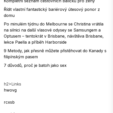
Kompletní seznam cestovních balíčků pro ženy
Řídit vlastní fantastický bariérový útesový ponor z
domu
Po minulém týdnu do Melbourne se Christina vrátila
na silnici na další vlasové odysey se Samsungem a
Optusem – tentokrát v Brisbane, návštěva Brisbane,
lekce Paella a příběh Harborside
9 Metody, jak přesně můžete přistěhovat do Kanady s
filipínským pasem
7 důvodů, proč je batoh jako sex
h2>Links
hwovg
rcxsb