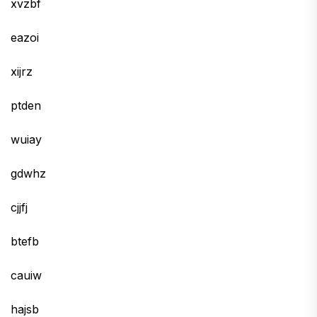
xvzbf
eazoi
xijrz
ptden
wuiay
gdwhz
cjjfj
btefb
cauiw
hajsb