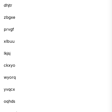
dhjtr
zbgxe
prvgf
xlbuu
lkjsj
ckxyo
wyorq
yvqcx
oqhds