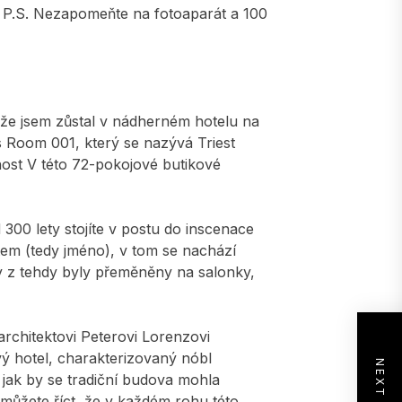
? P.S. Nezapomeňte na fotoaparát a 100
tože jsem zůstal v nádherném hotelu na
s Room 001, který se nazývá Triest
tnost V této 72-pokojové butikové
d 300 lety stojíte v postu do inscenace
stem (tedy jméno), v tom se nachází
opy z tehdy byly přeměněny na salonky,
architektovi Peterovi Lorenzovi
ý hotel, charakterizovaný nóbl
jak by se tradiční budova mohla
 můžete říct, že v každém rohu této