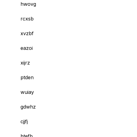
hwovg
rcxsb
xvzbf
eazoi
xijrz
ptden
wuiay
gdwhz
cjjfj
btefb