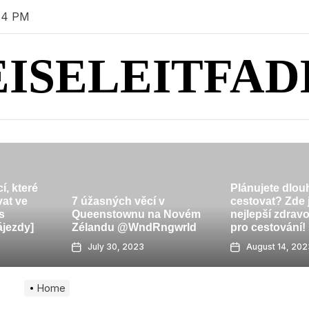
45 PM
EISELEITFAD
Plánujete dlouhodobě
 v
cestovat? Zde jsou
a Novém
nejlepší zdravotní doplňky
AK Monthly Re
ngwrld
pro cestování!
2015
August 14, 2023
August 12, 20
Home