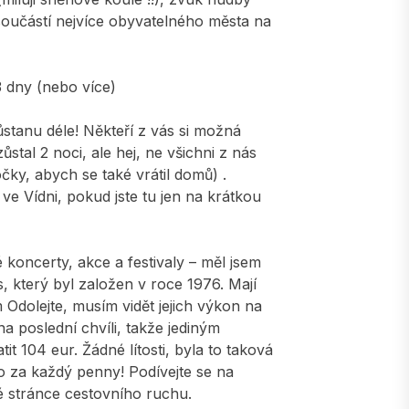
součástí nejvíce obyvatelného města na
3 dny (nebo více)
zůstanu déle! Někteří z vás si možná
ůstal 2 noci, ale hej, ne všichni z nás
ky, abych se také vrátil domů) .
ve Vídni, pokud jste tu jen na krátkou
é koncerty, akce a festivaly – měl jsem
us, který byl založen v roce 1976. Mají
Odolejte, musím vidět jejich výkon na
 poslední chvíli, takže jediným
t 104 eur. Žádné lítosti, byla to taková
o za každý penny! Podívejte se na
ké stránce cestovního ruchu.