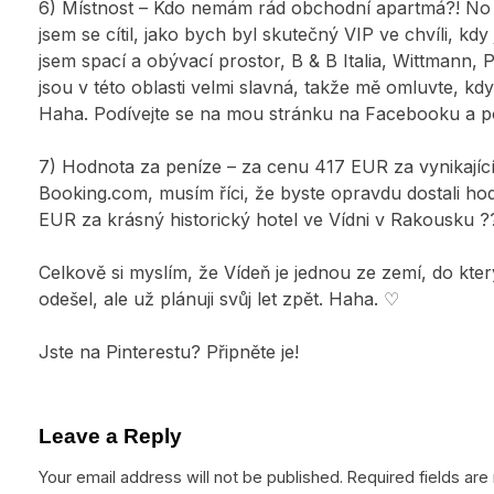
6) Místnost – Kdo nemám rád obchodní apartmá?! No ta
jsem se cítil, jako bych byl skutečný VIP ve chvíli, kdy
jsem spací a obývací prostor, B & B Italia, Wittmann, P
jsou v této oblasti velmi slavná, takže mě omluvte, kd
Haha. Podívejte se na mou stránku na Facebooku a pod
7) Hodnota za peníze – za cenu 417 EUR za vynikající 
Booking.com, musím říci, že byste opravdu dostali ho
EUR za krásný historický hotel ve Vídni v Rakousku ?
Celkově si myslím, že Vídeň je jednou ze zemí, do kter
odešel, ale už plánuji svůj let zpět. Haha. ♡
Jste na Pinterestu? Připněte je!
Leave a Reply
Your email address will not be published.
Required fields ar