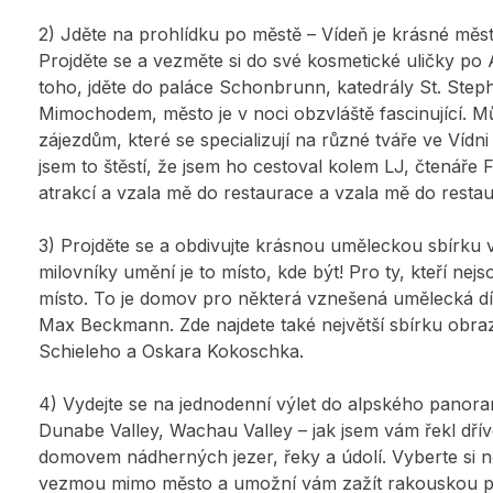
2) Jděte na prohlídku po městě – Vídeň je krásné měs
Projděte se a vezměte si do své kosmetické uličky po 
toho, jděte do paláce Schonbrunn, katedrály St. Ste
Mimochodem, město je v noci obzvláště fascinující. Mů
zájezdům, které se specializují na různé tváře ve Vídni 
jsem to štěstí, že jsem ho cestoval kolem LJ, čtenáře F
atrakcí a vzala mě do restaurace a vzala mě do restaur
3) Projděte se a obdivujte krásnou uměleckou sbírku
milovníky umění je to místo, kde být! Pro ty, kteří ne
místo. To je domov pro některá vznešená umělecká d
Max Beckmann. Zde najdete také největší sbírku obraz
Schieleho a Oskara Kokoschka.
4) Vydejte se na jednodenní výlet do alpského panora
Dunabe Valley, Wachau Valley – jak jsem vám řekl dří
domovem nádherných jezer, řeky a údolí. Vyberte si n
vezmou mimo město a umožní vám zažít rakouskou po