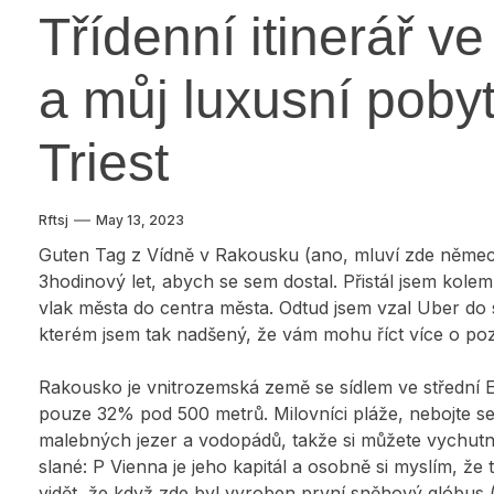
Třídenní itinerář v
a můj luxusní poby
Triest
Rftsj
May 13, 2023
Guten Tag z Vídně v Rakousku (ano, mluví zde německ
3hodinový let, abych se sem dostal. Přistál jsem kole
vlak města do centra města. Odtud jsem vzal Uber do 
kterém jsem tak nadšený, že vám mohu říct více o poz
Rakousko je vnitrozemská země se sídlem ve střední 
pouze 32% pod 500 metrů. Milovníci pláže, nebojte 
malebných jezer a vodopádů, takže si můžete vychutnat
slané: P Vienna je jeho kapitál a osobně si myslím, že
vidět, že když zde byl vyroben první sněhový glóbus (