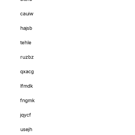
cauiw
hajsb
tehle
ruzbz
qxacg
lfmdk
fngmk
jqycf
usejh