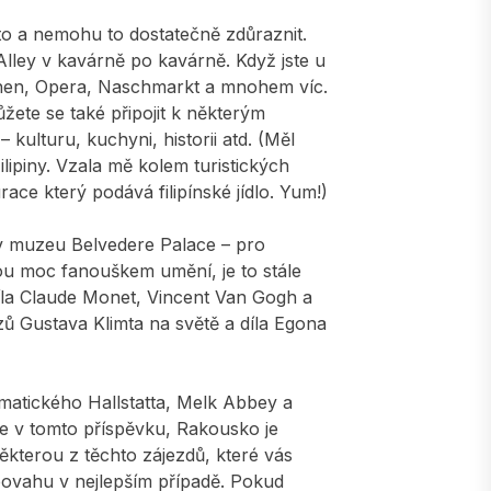
to a nemohu to dostatečně zdůraznit.
Alley v kavárně po kavárně. Když jste u
phen, Opera, Naschmarkt a mnohem víc.
žete se také připojit k některým
– kulturu, kuchyni, historii atd. (Měl
ilipiny. Vzala mě kolem turistických
ace který podává filipínské jídlo. Yum!)
 v muzeu Belvedere Palace – pro
jsou moc fanouškem umění, je to stále
íla Claude Monet, Vincent Van Gogh a
ů Gustava Klimta na světě a díla Egona
matického Hallstatta, Melk Abbey a
ve v tomto příspěvku, Rakousko je
ěkterou z těchto zájezdů, které vás
vahu v nejlepším případě. Pokud