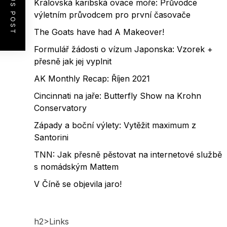
PREVIOUS POST
Královská karibská ovace moře: Průvodce
výletním průvodcem pro první časovače
The Goats have had A Makeover!
Formulář žádosti o vízum Japonska: Vzorek +
přesně jak jej vyplnit
AK Monthly Recap: Říjen 2021
Cincinnati na jaře: Butterfly Show na Krohn
Conservatory
Západy a boční výlety: Vytěžit maximum z
Santorini
TNN: Jak přesně pěstovat na internetové službě
s nomádským Mattem
V Číně se objevila jaro!
h2>Links