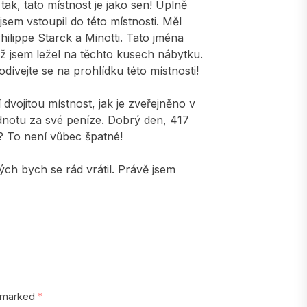
k, tato místnost je jako sen! Úplně
 jsem vstoupil do této místnosti. Měl
hilippe Starck a Minotti. Tato jména
yž jsem ležel na těchto kusech nábytku.
ívejte se na prohlídku této místnosti!
dvojitou místnost, jak je zveřejněno v
dnotu za své peníze. Dobrý den, 417
? To není vůbec špatné!
ých bych se rád vrátil. Právě jsem
e marked
*