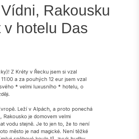
e Vídni, Rakousku
t v hotelu Das
y)! Z Kréty v Řecku jsem si vzal
m 11:00 a za pouhých 12 eur jsem vzal
svého * velmi luxusního * hotelu, o
ději.
Evropě. Leží v Alpách, a proto ponechá
se, Rakousko je domovem velmi
 vodu stejně. Je to jen to, že to není
 toto město je nad magické. Není těžké
miluji sněhové koule !!), zvuk hudby