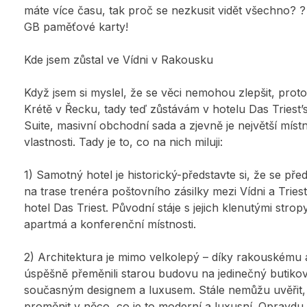
máte více času, tak proč se nezkusit vidět všechno? 
GB paměťové karty!
Kde jsem zůstal ve Vídni v Rakousku
Když jsem si myslel, že se věci nemohou zlepšit, pro
Krétě v Řecku, tady teď zůstávám v hotelu Das Triest’
Suite, masivní obchodní sada a zjevně je největší mís
vlastnosti. Tady je to, co na nich miluji:
1) Samotný hotel je historický-představte si, že se pře
na trase trenéra poštovního zásilky mezi Vídni a Trie
hotel Das Triest. Původní stáje s jejich klenutými str
apartmá a konferenční místnosti.
2) Architektura je mimo velkolepý – díky rakouskému 
úspěšně přeměnili starou budovu na jedinečný butikov
současným designem a luxusem. Stále nemůžu uvěřit, 
proměnit v něco, co je to moderní a luxusní. Opravdu