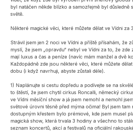
byl natáčen někde blízko a samozřejmě byl důsledně 
světě.
Některé magické věci, které můžete dělat ve Vídni za 
Strávil jsem jen 2 noci ve Vídni a příště přísahám, že 
myslí, že jsem „opravdu“ nebyl ve Vídni za to, že zde z
mají luxus a čas a peníze (navíc mám manžel a dvě koč
Každopádně zde jsou některé věci, které můžete dělat 
dobu (i když navrhuji, abyste zůstali déle).
1) Naplánujte si cestu dopředu a podívejte se na skvěl
to štěstí, že jsem chytil cirkus Roncalli, německý cirk
ve Vídni měsíční show a já jsem nemohl a nemohl jsem 
světové úrovni těsně před mýma očima! Byl jsem tam na
dostupným křestem bylo prémiové, kde jsem musel plati
magická show, která trvala 3 hodiny a všechno to stál
seznam koncertů, akcí a festivalů na oficiální rakous