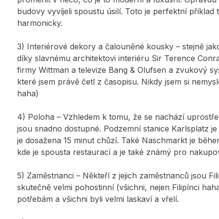
budovy vyvíjeli spoustu úsilí. Toto je perfektní příkl
harmonicky.
3) Interiérové dekory a čalouněné kousky – stejně jakoA
díky slavnému architektovi interiéru Sir Terence Con
firmy Wittman a televize Bang & Olufsen a zvukový sy
které jsem právě četl z časopisu. Nikdy jsem si nemysl
haha)
4) Poloha – Vzhledem k tomu, že se nachází uprostře
jsou snadno dostupné. Podzemní stanice Karlsplatz je
je dosažena 15 minut chůzí. Také Naschmarkt je během
kde je spousta restaurací a je také známý pro nakupo
5) Zaměstnanci – Někteří z jejich zaměstnanců jsou Fili
skutečně velmi pohostinní (všichni, nejen Filipínci h
potřebám a všichni byli velmi laskaví a vřelí.