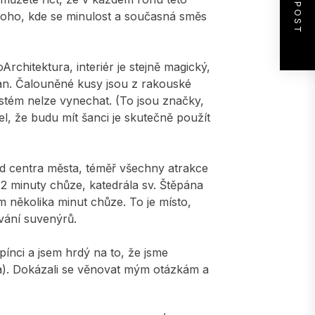
NEXT POST
ad toho, kde se minulost a současná směs
rchitektura, interiér je stejně magický,
ran. Čalouněné kusy jsou z rakouské
stém nelze vynechat. (To jsou značky,
el, že budu mít šanci je skutečně použít
d centra města, téměř všechny atrakce
 2 minuty chůze, katedrála sv. Štěpána
 několika minut chůze. To je místo,
vání suvenýrů.
pínci a jsem hrdý na to, že jsme
aha). Dokázali se věnovat mým otázkám a